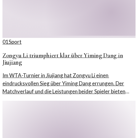
01
Sport
Zongyu Li triumphiert klar über Yiming Dang in
Jiujiang
Im WTA-Turnier in Jiujiang hat Zongyu Li einen
eindrucksvollen Sieg über Yiming Dang errungen. Der
Matchverlauf und die Leistungen beider Spieler bieten
interessante Einblicke in ihre aktuelle Form.