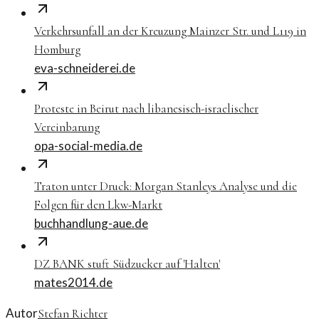
Verkehrsunfall an der Kreuzung Mainzer Str. und L119 in
Homburg
eva-schneiderei.de
Proteste in Beirut nach libanesisch-israelischer
Vereinbarung
opa-social-media.de
Traton unter Druck: Morgan Stanleys Analyse und die
Folgen für den Lkw-Markt
buchhandlung-aue.de
DZ BANK stuft Südzucker auf 'Halten'
mates2014.de
Autor
Stefan Richter