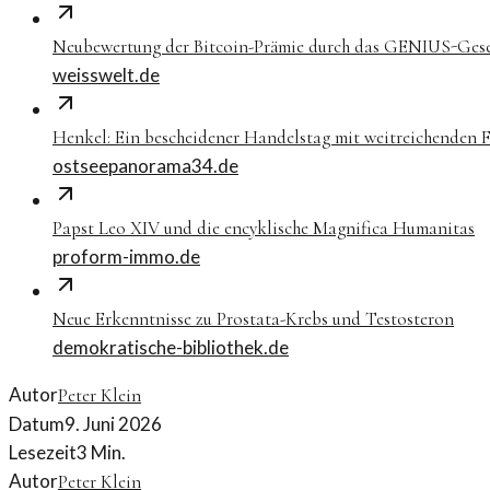
Neubewertung der Bitcoin-Prämie durch das GENIUS-Ges
weisswelt.de
Henkel: Ein bescheidener Handelstag mit weitreichenden 
ostseepanorama34.de
Papst Leo XIV und die encyklische Magnifica Humanitas
proform-immo.de
Neue Erkenntnisse zu Prostata-Krebs und Testosteron
demokratische-bibliothek.de
Autor
Peter Klein
Datum
9. Juni 2026
Lesezeit
3
Min.
Autor
Peter Klein